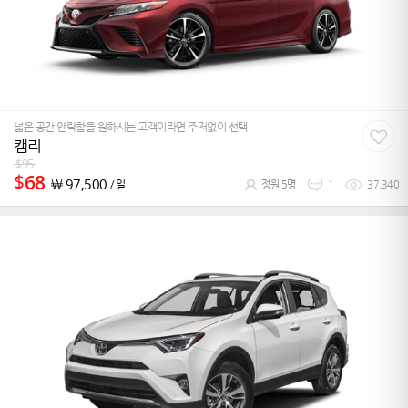
넓은 공간 안락함을 원하시는 고객이라면 주저없이 선택!
캠리
$
95
$
68
￦
97,500
/ 일
정원 5명
1
37,340