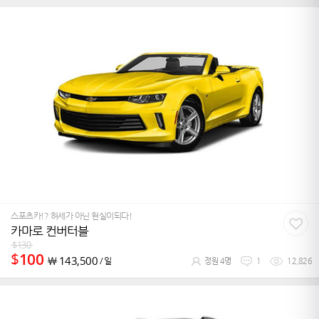
스포츠카!? 허세가 아닌 현실이되다!
카마로 컨버터블
$
130
$
100
￦
143,500
/ 일
정원 4명
1
12,826