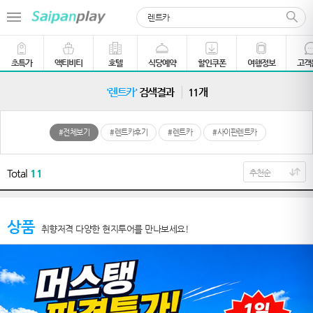
초특가
액티비티
호텔
식당예약
할인쿠폰
여행정보
고객
'렌트카'
검색결과
11개
#전체보기
#렌트카후기
#렌트카
#사이판렌트카
Total
11
상품
취향저격 다양한 현지투어를 만나보세요!