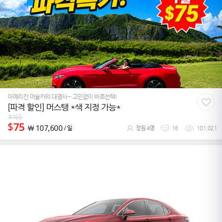
아메리칸 머슬카의 대명사~ 고민없이 바로선택!
[파격 할인] 머스탱 *색 지정 가능*
$
165
$
75
￦
107,600
/ 일
정원 4명
16
101,021