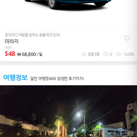
경제적인 여행을 원하는 분들에게 강추!
미라지
$
66
$
48
￦
68,800
/ 일
정원 5명
0
14,098
여행정보
알찬 여행정보와 생생한 후기까지!