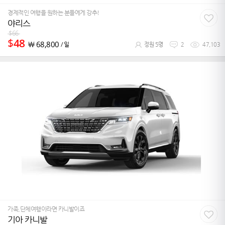
경제적인 여행을 원하는 분들에게 강추!
야리스
$
66
$
48
￦
68,800
/ 일
정원 5명
2
47,103
가족,단체여행이라면 카니발이죠
기아 카니발