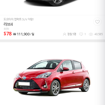
도요타의 컴팩트 SUV 차량!
라브4
$
99
$
78
￦
111,900
/ 일
정원 5명
1
40,585