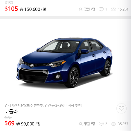
$
130
$
105
￦
150,600
/ 일
정원 7명
1
15,254
경제적인 차량으로 신혼부부, 연인 등 2~3명이 사용 추천!
코롤라
$
75
$
69
￦
99,000
/ 일
정원 5명
2
35,857