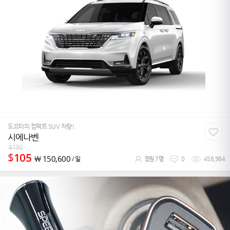
도요타의 컴팩트 SUV 차량!
시에나벤
$
130
$
105
￦
150,600
/ 일
정원 7명
0
458,984