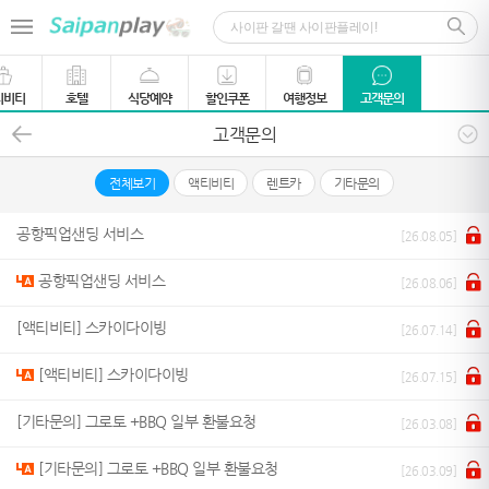
티비티
호텔
식당예약
할인쿠폰
여행정보
고객문의
고객문의
전체보기
액티비티
렌트카
기타문의
공항픽업샌딩 서비스
[26.08.05]
공항픽업샌딩 서비스
[26.08.06]
[액티비티] 스카이다이빙
[26.07.14]
[액티비티] 스카이다이빙
[26.07.15]
[기타문의] 그로토 +BBQ 일부 환불요청
[26.03.08]
[기타문의] 그로토 +BBQ 일부 환불요청
[26.03.09]