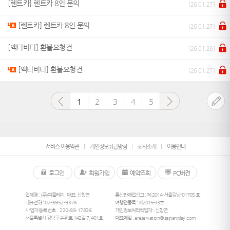
[렌트카] 렌트카 8인 문의
[26.01.27]
[렌트카] 렌트카 8인 문의
[26.01.27]
[액티비티] 환불요청건
[26.01.26]
[액티비티] 환불요청건
[26.01.27]
1
2
3
4
5
서비스 이용약관
개인정보취급방침
회사소개
이용안내
로그인
회원가입
예약조회
PC버전
업체명 : (주)피플레이
대표: 신창면
통신판매업신고 : 제 2014-서울강남-01705 호
대표전화 :
02-6952-9376
여행업등록 : 제2015-33호
사업자등록번호 : 220-88-17836
개인정보처리책임자 : 신창면
서울특별시 강남구 논현로 142길 7, 401호
대표메일 :
ereservation@saipanplay.com