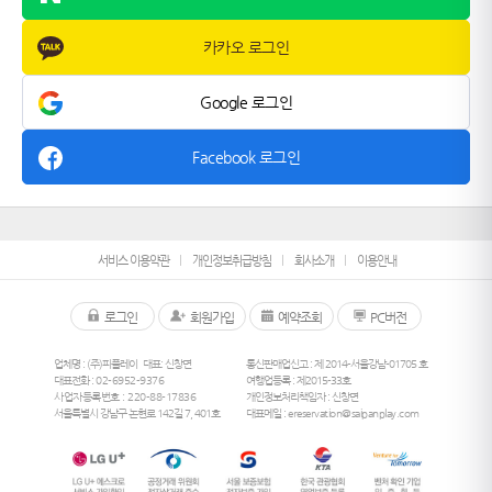
카카오 로그인
Google 로그인
Facebook 로그인
서비스 이용약관
개인정보취급방침
회사소개
이용안내
로그인
회원가입
예약조회
PC버전
업체명 : (주)피플레이
대표: 신창면
통신판매업신고 : 제 2014-서울강남-01705 호
대표전화 :
02-6952-9376
여행업등록 : 제2015-33호
사업자등록번호 : 220-88-17836
개인정보처리책임자 : 신창면
서울특별시 강남구 논현로 142길 7, 401호
대표메일 :
ereservation@saipanplay.com