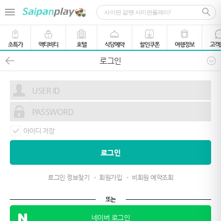
초특가
액티비티
호텔
식당예약
할인쿠폰
여행정보
고객
로그인
아이디 저장
로그인 정보찾기
회원가입
비회원 예약조회
또는
네이버 로그인