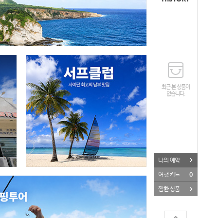
최근 본 상품이
없습니다.
나의 예약
0
여행 카트
찜한 상품