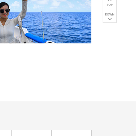
TOP
DOWN