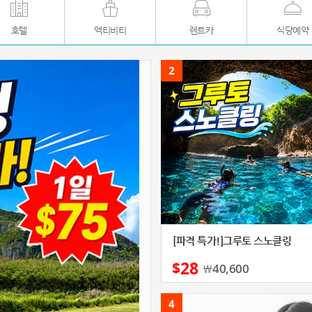
호텔
액티비티
렌트카
식당예약
2
[파격 특가!]그루토 스노클링
28
$
40,600
￦
4