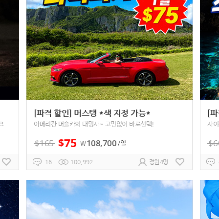
[파격 할인] 머스탱 *색 지정 가능*
[
요
아메리칸 머슬카의 대명사~ 고민없이 바로선택!
사이
75
$
$
165
108,700
$
6
￦
/일
16
100,992
정원 4명