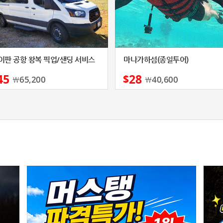
이판 공항 왕복 픽업/샌딩 서비스
마나가하섬(종일투어)
45
28
$
65,200
40,600
￦
￦