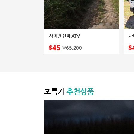
사이판 산악 ATV
사
45
$
$
65,200
￦
초특가
추천상품