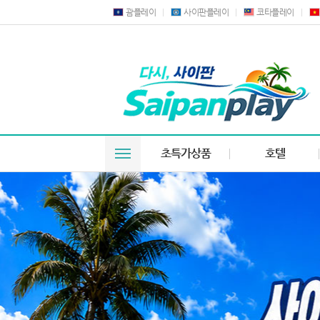
괌플레이
사이판플레이
코타플레이
초특가상품
호텔