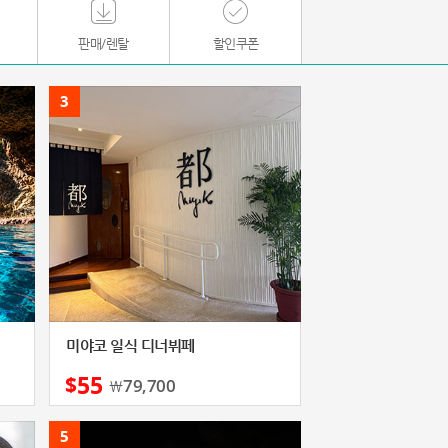
판매/렌탈
할인쿠폰
3
미야코 일식 디너뷔페
55
$
79,700
￦
5