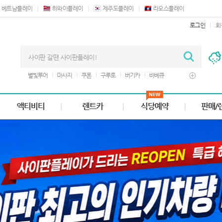
베트남플레이
하와이플레이
제주도플레이
라오스플레이
로그인
회
별빛투어
마사지
쿠폰
구루토
버기카
바베큐
정글투어
렌트카
디너쇼
액티비티
렌트카
식당예약
판매/