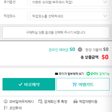
추가옵션
픽업장소
구매하실 상품 옵션을 선택해 주시기 바랍니다.
$
0
$
0
온라인 예약금
현장 지불액
$
0
총 상품금액
무이자 할부혜택 보기
결제가능
바로예약
여행카트
모바일바우처제시
업체회신 후 확정
픽업차량이동
조인투어