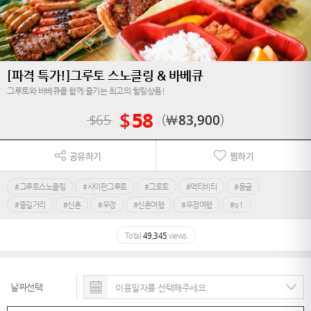
[파격 특가!]그루토 스노클링 & 바베큐
그루토와 바베큐를 함께 즐기는 최고의 힐링상품!
$
58
$
65
￦
83,900
공유하기
찜하기
#그루토스노클링
#사이판그루토
#그로토
#액티비티
#동굴
#즐길거리
#신혼
#우정
#신혼여행
#우정여행
#q1
Total
49,345
views
날짜선택