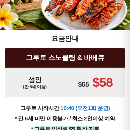
요금안내
그루토 스노클링 & 바베큐
$58
성인
$65
(만 5세 이상)
그루토 시작시간
10:40 (오전1회 운영)
* 만 5세 미만 이용불가 / 최소 2인이상 예약
*
그루토 입장료 $5 현장 지불