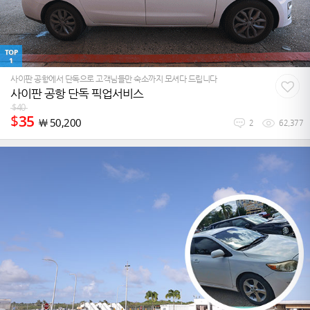
TOP
1
사이판 공항에서 단독으로 고객님들만 숙소까지 모셔다 드립니다
사이판 공항 단독 픽업서비스
$
40
$
35
￦
50,200
2
62,377