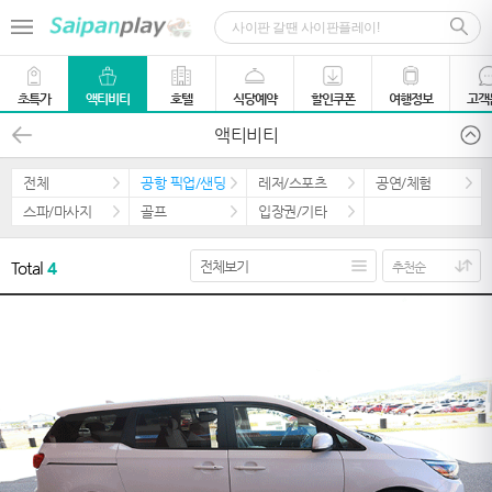
초특가
액티비티
호텔
식당예약
할인쿠폰
여행정보
고객
액티비티
전체
공항 픽업/샌딩
레저/스포츠
공연/체험
스파/마사지
골프
입장권/기타
Total
4