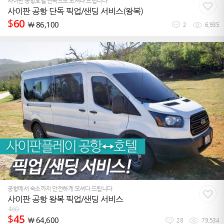
사이판 공항호텔 단독으로 모셔다 드립니다
사이판 공항 단독 픽업/샌딩 서비스(왕복)
$
60
￦
86,100
2
6,935
공항에서 숙소까지 안전하게 모셔다 드립니다
사이판 공항 왕복 픽업/샌딩 서비스
$
60
$
45
￦
64,600
28
79,534