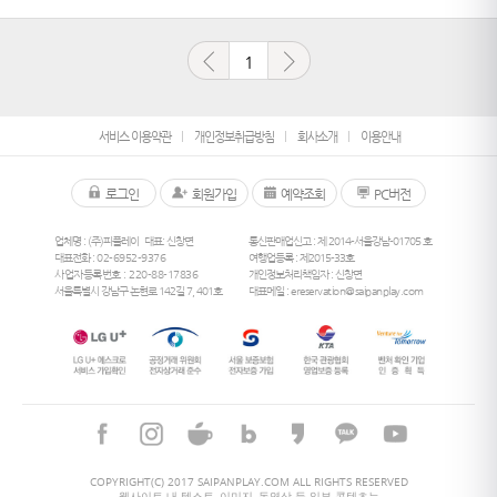
1
서비스 이용약관
개인정보취급방침
회사소개
이용안내
로그인
회원가입
예약조회
PC버전
업체명 : (주)피플레이
대표: 신창면
통신판매업신고 : 제 2014-서울강남-01705 호
대표전화 :
02-6952-9376
여행업등록 : 제2015-33호
사업자등록번호 : 220-88-17836
개인정보처리책임자 : 신창면
서울특별시 강남구 논현로 142길 7, 401호
대표메일 :
ereservation@saipanplay.com
26
°
COPYRIGHT(C) 2017 SAIPANPLAY.COM ALL RIGHTS RESERVED
웹사이트 내 텍스트, 이미지, 동영상 등 일부 콘텐츠는