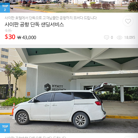
TOP
2
사이판 호텔에서 단독으로 고객님들만 공항까지 모셔다 드립니다
사이판 공항 단독 샌딩서비스
$
35
$
30
￦
43,000
0
18,095
TOP
3