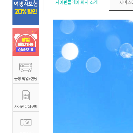
사이판플레이 회사 소개
서비스