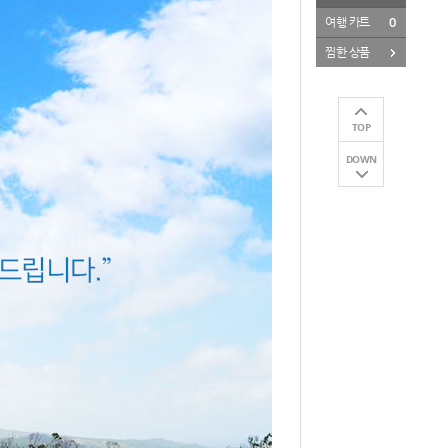
0
여행 카트
찜한 상품
TOP
DOWN