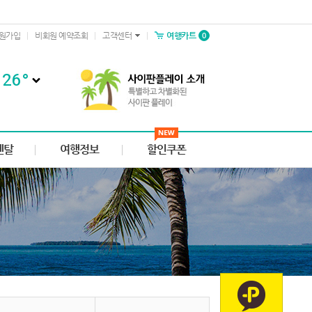
0
원가입
비회원 예약조회
고객센터
여행카트
26
°
렌탈
여행정보
할인쿠폰