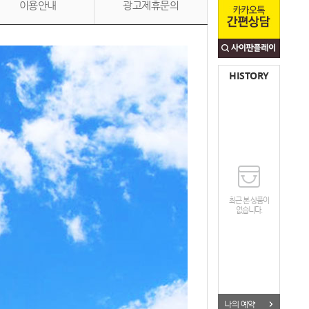
이용안내
광고제휴문의
HISTORY
최근 본 상품이
없습니다.
나의 예약