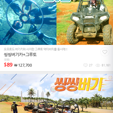
오프로드 버기키와 사이판 그루토 액티비티를 동시에!!
씽씽버기카+그루토
$
98
$
89
￦
127,700
27
81,161