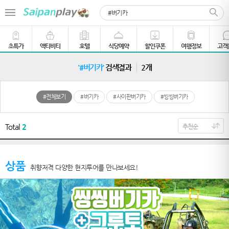
초특가
액티비티
호텔
식당예약
할인쿠폰
여행정보
고객
'#버기카'
검색결과
2개
#전체보기
#버기카
#사이판버기카
#씽씽버기카
Total
2
상품
취향저격 다양한 현지투어를 만나보세요!