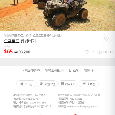
씽씽버기를 타고 사이판 오프로드를 즐겨보세요~!
오프로드 씽씽버기
$
70
$
65
￦
93,200
22
80,633
서비스 이용약관
개인정보취급방침
회사소개
이용안내
로그인
회원가입
예약조회
PC버전
업체명 : (주)피플레이
대표: 신창면
통신판매업신고 : 제 2014-서울강남-01705 호
대표전화 :
02-6952-9376
여행업등록 : 제2015-33호
사업자등록번호 : 220-88-17836
개인정보처리책임자 : 신창면
서울특별시 강남구 논현로 142길 7, 401호
대표메일 :
ereservation@saipanplay.com