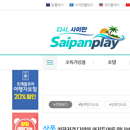
괌플레이
사이판플레이
코타플레이
초특가상품
호텔
#전체보기
#원주민디너쇼
#선셋디너쇼
상품
취향저격 다양한 현지투어를 만나보