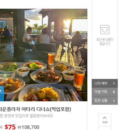
최근 본 상품이
없습니다.
나의 예약
P
0
여행 카트
찜한 상품
라운플라자 아타리 디너쇼(픽업포함)
판 공연과 맛집으로 힐링받아보세요
TOP
75
$
4
108,700
￦