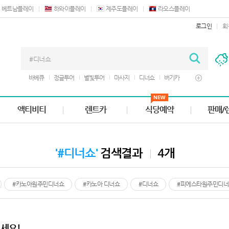
베트남플레이
하와이플레이
제주도플레이
라오스플레이
로그인
회
바베큐
정글투어
별빛투어
마사지
디너쇼
버기카
구루토
쿠폰
렌트카
액티비티
렌트카
식당예약
판매/
'#디너쇼'
검색결과
4개
#카노아원주민디너쇼
#카노아 디너쇼
#디너쇼
#피에스타원주민디너
세요!