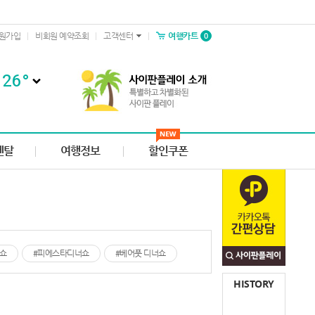
0
원가입
비회원 예약조회
고객센터
여행카트
26
°
렌탈
여행정보
할인쿠폰
쇼
#피에스타디너쇼
#베어풋 디너쇼
HISTORY