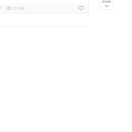
DOWN
1
21,454