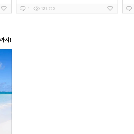
4
121,720
까지!