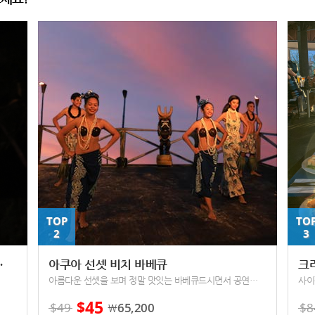
TOP
TO
2
3
 아타리 디너쇼
아쿠아 선셋 비치 바베큐
크
아름다운 선셋을 보며 정말 맛잇는 바베큐드시면서 공연을 보세요
사이
45
$
$
49
65,200
$
8
￦