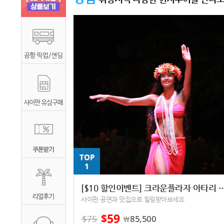
TOP
1
[$10 할인이벤트] 크라운플라자
사이판 공연과 맛집으로 힐링받아보세요
59
$
$
75
85,500
￦