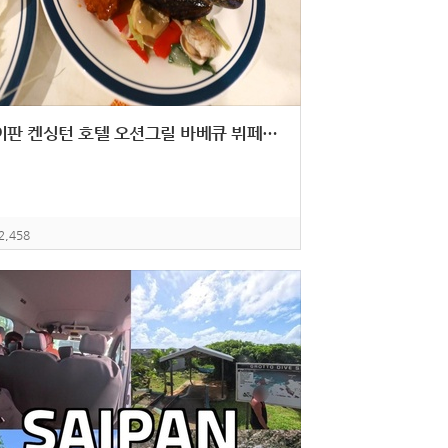
사이판 켄싱턴 호텔 오션그릴 바베큐 뷔페 완벽 가이드
2,458