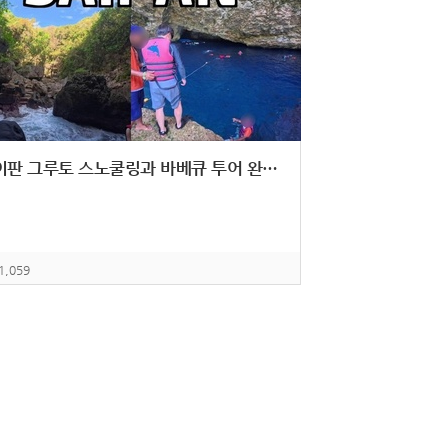
사이판 그루토 스노쿨링과 바베큐 투어 완전 가이드
1,059