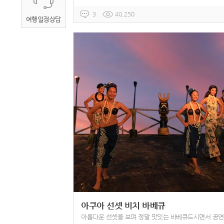
3
40,250
아쿠아 선셋 비치 바베큐
아