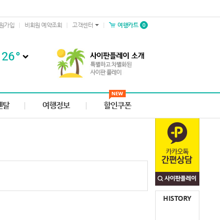
0
원가입
비회원 예약조회
고객센터
여행카트
26
°
렌탈
여행정보
할인쿠폰
HISTORY