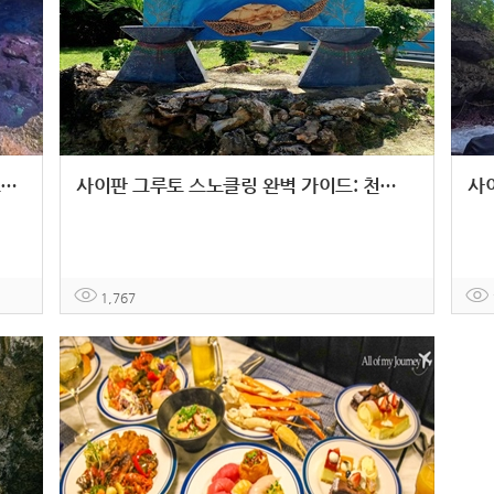
사이판 그루토 스노클링 투어 완전 가이드 | 바베큐까지 한번에! ️
사이판 그루토 스노클링 완벽 가이드: 천연 동굴에서 즐기는 해양 액티비티와 바베큐
1,767